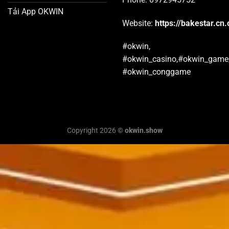
Tải App OKWIN
Website:
https://bakestar.cn
#okwin,
#okwin_casino,#okwin_game
#okwin_conggame
Copyright 2026 ©
okwin.show