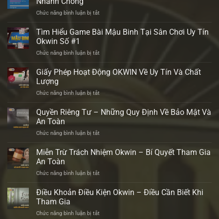
Nhanh Chóng
ở
Chức năng bình luận bị tắt
Hướng
Dẫn
Tìm Hiểu Game Bài Mậu Binh Tại Sân Chơi Uy Tín
Bật
Okwin Số #1
1.1.1.1
ở
Chức năng bình luận bị tắt
Để
Tìm
Vào
Hiểu
Giấy Phép Hoạt Động OKWIN Về Uy Tín Và Chất
Web
Game
OKWIN
Lượng
Bài
Cực
ở
Chức năng bình luận bị tắt
Mậu
Kỳ
Giấy
Binh
Nhanh
Phép
Quyền Riêng Tư – Những Quy Định Về Bảo Mật Và
Tại
Chóng
Hoạt
Sân
An Toàn
Động
Chơi
ở
Chức năng bình luận bị tắt
OKWIN
Uy
Quyền
Về
Tín
Riêng
Miễn Trừ Trách Nhiệm Okwin – Bí Quyết Tham Gia
Uy
Okwin
Tư
Tín
An Toàn
Số
–
Và
#1
ở
Chức năng bình luận bị tắt
Những
Chất
Miễn
Quy
Lượng
Trừ
Điều Khoản Điều Kiện Okwin – Điều Cần Biết Khi
Định
Trách
Về
Tham Gia
Nhiệm
Bảo
ở
Chức năng bình luận bị tắt
Okwin
Mật