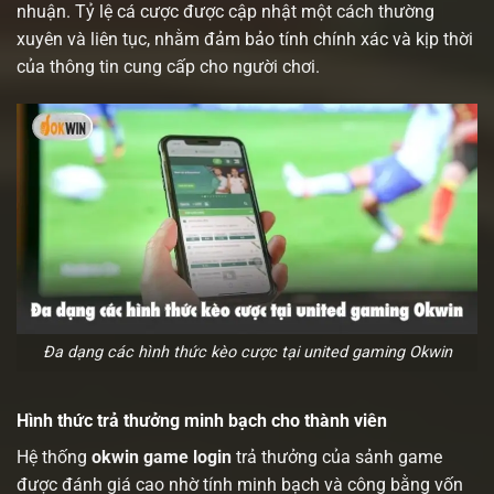
nhuận. Tỷ lệ cá cược được cập nhật một cách thường
xuyên và liên tục, nhằm đảm bảo tính chính xác và kịp thời
của thông tin cung cấp cho người chơi.
Đa dạng các hình thức kèo cược tại united gaming Okwin
Hình thức trả thưởng minh bạch cho thành viên
Hệ thống
okwin game login
trả thưởng của sảnh game
được đánh giá cao nhờ tính minh bạch và công bằng vốn