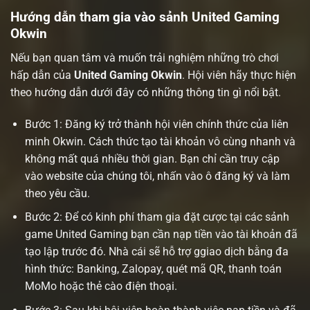
Hướng dẫn tham gia vào sảnh United Gaming
Okwin
Nếu bạn quan tâm và muốn trải nghiệm những trò chơi
hấp dẫn của
United Gaming Okwin
. Hội viên hãy thực hiện
theo hướng dẫn dưới đây có những thông tin gì nổi bật.
Bước 1: Đăng ký trở thành hội viên chính thức của liên
minh Okwin. Cách thức tạo tài khoản vô cùng nhanh và
không mất quá nhiều thời gian. Bạn chỉ cần truy cập
vào website của chúng tôi, nhấn vào ô đăng ký và làm
theo yêu cầu.
Bước 2: Để có kinh phí tham gia đặt cược tại các sảnh
game United Gaming bạn cần nạp tiền vào tài khoản đã
tạo lập trước đó. Nhà cái sẽ hỗ trợ ggiao dịch bằng đa
hình thức: Banking, Zalopay, quét mã QR, thanh toán
MoMo hoặc thẻ cào điện thoại.