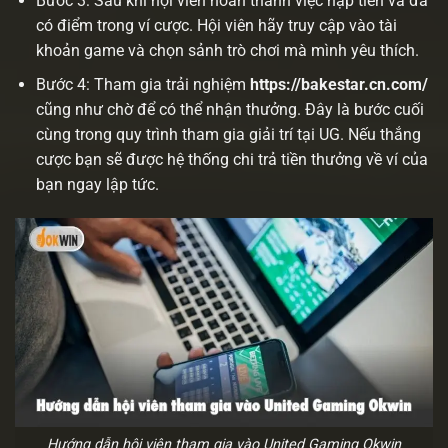
Bước 3: Sau khi hội viên hoàn thành việc nạp tiền và đã
có điểm trong ví cược. Hội viên hãy truy cập vào tài
khoản game và chọn sảnh trò chơi mà mình yêu thích.
Bước 4: Tham gia trải nghiệm
https://bakestar.cn.com/
cũng như chờ để có thể nhận thưởng. Đây là bước cuối
cùng trong quy trình tham gia giải trí tại UG. Nếu thắng
cược bạn sẽ được hệ thống chi trả tiền thưởng về ví của
bạn ngay lập tức.
Hướng dẫn hội viên tham gia vào United Gaming Okwin