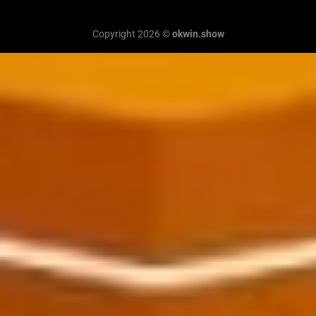
Copyright 2026 ©
okwin.show