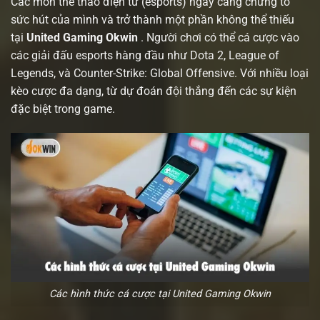
Các môn thể thao điện tử (esports) ngày càng chứng tỏ
sức hút của mình và trở thành một phần không thể thiếu
tại
United Gaming Okwin
. Người chơi có thể cá cược vào
các giải đấu esports hàng đầu như Dota 2, League of
Legends, và Counter-Strike: Global Offensive. Với nhiều loại
kèo cược đa dạng, từ dự đoán đội thắng đến các sự kiện
đặc biệt trong game.
Các hình thức cá cược tại United Gaming Okwin