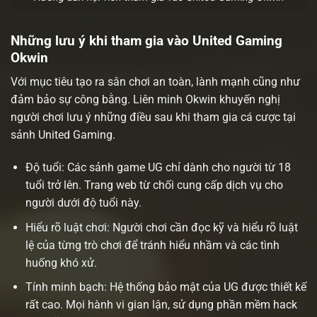
Những lưu ý khi tham gia vào United Gaming
Okwin
Với mục tiêu tạo ra sân chơi an toàn, lành mạnh cũng như
đảm bảo sự công bằng. Liên minh Okwin khuyến nghị
người chơi lưu ý những điều sau khi tham gia cá cược tại
sảnh United Gaming.
Độ tuổi: Các sảnh game UG chỉ dành cho người từ 18
tuổi trở lên. Trang web từ chối cung cấp dịch vụ cho
người dưới độ tuổi này.
Hiểu rõ luật chơi: Người chơi cần đọc kỹ và hiểu rõ luật
lệ của từng trò chơi để tránh hiểu nhầm và các tình
huống khó xử.
Tính minh bạch: Hệ thống bảo mật của UG được thiết kế
rất cao. Mọi hành vi gian lận, sử dụng phần mềm hack