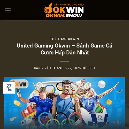
Bỏ
qua
nội
dung
THỂ THAO OKWIN
United Gaming Okwin – Sảnh Game Cá
Cược Hấp Dẫn Nhất
ĐĂNG VÀO
THÁNG 6 27, 2025
BỞI
SEO
27
Th6