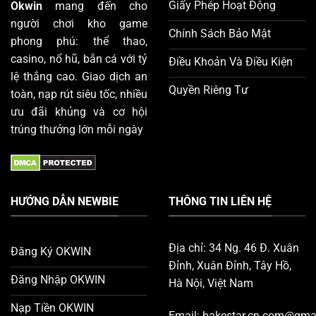
Giấy Phép Hoạt Động
Okwin
mang đến cho
người chơi kho game
Chính Sách Bảo Mật
phong phú: thể thao,
casino, nổ hũ, bắn cá với tỷ
Điều Khoản Và Điều Kiện
lệ thắng cao. Giao dịch an
Quyền Riêng Tư
toàn, nạp rút siêu tốc, nhiều
ưu đãi khủng và cơ hội
trúng thưởng lớn mỗi ngày
HƯỚNG DẪN NEWBIE
THÔNG TIN LIÊN HỆ
Địa chỉ: 34 Ng. 46 Đ. Xuân
Đăng Ký OKWIN
Đỉnh, Xuân Đỉnh, Tây Hồ,
Đăng Nhập OKWIN
Hà Nội, Việt Nam
Nạp Tiền OKWIN
Email:
bakestar.cn.com@gma