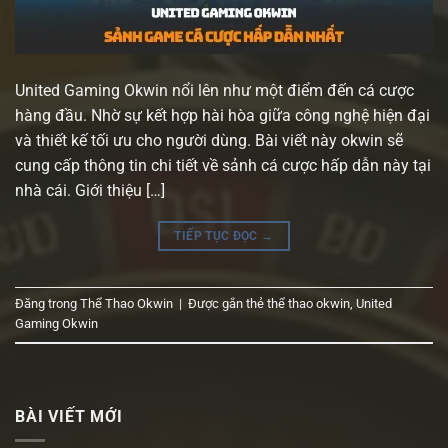
United Gaming Okwin nổi lên như một điểm đến cá cược
hàng đầu. Nhờ sự kết hợp hài hòa giữa công nghệ hiện đại
và thiết kế tối ưu cho người dùng. Bài viết này okwin sẽ
cung cấp thông tin chi tiết về sảnh cá cược hấp dẫn này tại
nhà cái. Giới thiệu […]
TIẾP TỤC ĐỌC
→
Đăng trong
Thể Thao Okwin
|
Được gắn thẻ
thể thao okwin
,
United
Gaming Okwin
BÀI VIẾT MỚI